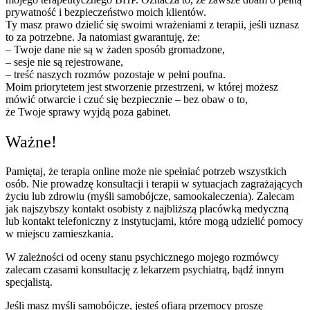
prywatność i bezpieczeństwo moich klientów.
Ty masz prawo dzielić się swoimi wrażeniami z terapii, jeśli uznasz
to za potrzebne. Ja natomiast gwarantuję, że:
– Twoje dane nie są w żaden sposób gromadzone,
– sesje nie są rejestrowane,
– treść naszych rozmów pozostaje w pełni poufna.
Moim priorytetem jest stworzenie przestrzeni, w której możesz
mówić otwarcie i czuć się bezpiecznie – bez obaw o to,
że Twoje sprawy wyjdą poza gabinet.
Ważne!
Pamiętaj, że terapia online może nie spełniać potrzeb wszystkich
osób. Nie prowadzę konsultacji i terapii w sytuacjach zagrażających
życiu lub zdrowiu (myśli samobójcze, samookaleczenia). Zalecam
jak najszybszy kontakt osobisty z najbliższą placówką medyczną
lub kontakt telefoniczny z instytucjami, które mogą udzielić pomocy
w miejscu zamieszkania.
W zależności od oceny stanu psychicznego mojego rozmówcy
zalecam czasami konsultację z lekarzem psychiatrą, bądź innym
specjalistą.
Jeśli masz myśli samobójcze, jesteś ofiarą przemocy proszę