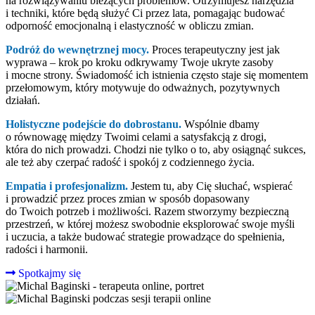
na rozwiązywaniu bieżących problemów. Otrzymujesz narzędzia
i techniki, które będą służyć Ci przez lata, pomagając budować
odporność emocjonalną i elastyczność w obliczu zmian.
Podróż do wewnętrznej mocy.
Proces terapeutyczny jest jak
wyprawa – krok po kroku odkrywamy Twoje ukryte zasoby
i mocne strony. Świadomość ich istnienia często staje się momentem
przełomowym, który motywuje do odważnych, pozytywnych
działań.
Holistyczne podejście do dobrostanu.
Wspólnie dbamy
o równowagę między Twoimi celami a satysfakcją z drogi,
która do nich prowadzi. Chodzi nie tylko o to, aby osiągnąć sukces,
ale też aby czerpać radość i spokój z codziennego życia.
Empatia i profesjonalizm.
Jestem tu, aby Cię słuchać, wspierać
i prowadzić przez proces zmian w sposób dopasowany
do Twoich potrzeb i możliwości. Razem stworzymy bezpieczną
przestrzeń, w której możesz swobodnie eksplorować swoje myśli
i uczucia, a także budować strategie prowadzące do spełnienia,
radości i harmonii.
Spotkajmy się