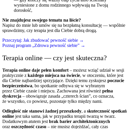
wyniesione z domu rodzinnego wpływają na Twoją
dorosłość,
Nie znajdujesz swojego tematu na liście?
Napisz do mnie lub umów się na bezpłatną konsultację — wspólnie
sprawdzimy, czy terapia jest dla Ciebie dobrą drogą.
Przeczytaj: Jak zbudować pewność siebie →
Poznaj program „Zdrowa pewność siebie” →
Terapia online — czy jest skuteczna?
Terapia online daje pełen komfort
– możesz wziąć udział w sesji
praktycznie z
każdego miejsca na świecie
, w otoczeniu, które jest
dla Ciebie najbardziej sprzyjające. Dzięki temu zyskujesz
poczucie
bezpieczeństwa
, bo spotkanie odbywa się w wybranym
przez Ciebie czasie i miejscu. Zachowana jest również
pełna
dyskrecja
– obowiązuje zasada „czterech ścian”, co oznacza,
że wszystko, co powiesz, pozostaje tylko między nami.
Odległość nie stanowi żadnej przeszkody
, a
skuteczność spotkań
online
jest taka sama, jak w przypadku terapii twarzą w twarz.
Dodatkowym atutem jest
brak barier architektonicznych
oraz
oszczędność czasu
– nie musisz dojeżdżać, cały czas