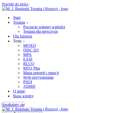
Przejdź do treści
Start
Terapia
Poczucie własnej wartości
Terapia dla mężczyzn
Dla biznesu
Testy
MOXO
DISC D3
MPA
EASI
RLCQ
MTQ Plus
Mapa potrzeb i emocji
Style przywiązania
PSQI
ADHD
O mnie
Baza wiedzy
Spotkajmy się