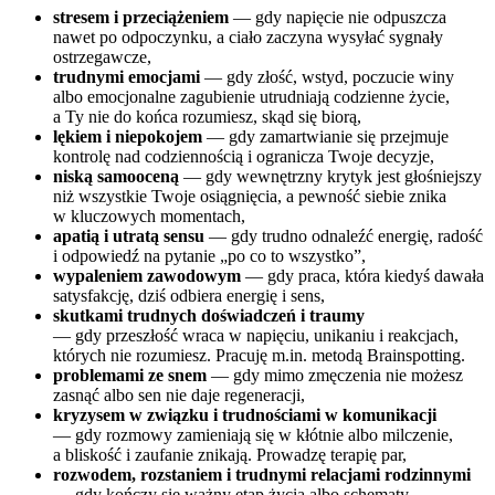
stresem i przeciążeniem
— gdy napięcie nie odpuszcza
nawet po odpoczynku, a ciało zaczyna wysyłać sygnały
ostrzegawcze,
trudnymi emocjami
— gdy złość, wstyd, poczucie winy
albo emocjonalne zagubienie utrudniają codzienne życie,
a Ty nie do końca rozumiesz, skąd się biorą,
lękiem i niepokojem
— gdy zamartwianie się przejmuje
kontrolę nad codziennością i ogranicza Twoje decyzje,
niską samooceną
— gdy wewnętrzny krytyk jest głośniejszy
niż wszystkie Twoje osiągnięcia, a pewność siebie znika
w kluczowych momentach,
apatią i utratą sensu
— gdy trudno odnaleźć energię, radość
i odpowiedź na pytanie „po co to wszystko”,
wypaleniem zawodowym
— gdy praca, która kiedyś dawała
satysfakcję, dziś odbiera energię i sens,
skutkami trudnych doświadczeń i traumy
— gdy przeszłość wraca w napięciu, unikaniu i reakcjach,
których nie rozumiesz. Pracuję m.in. metodą Brainspotting.
problemami ze snem
— gdy mimo zmęczenia nie możesz
zasnąć albo sen nie daje regeneracji,
kryzysem w związku i trudnościami w komunikacji
— gdy rozmowy zamieniają się w kłótnie albo milczenie,
a bliskość i zaufanie znikają. Prowadzę terapię par,
rozwodem, rozstaniem i trudnymi relacjami rodzinnymi
— gdy kończy się ważny etap życia albo schematy