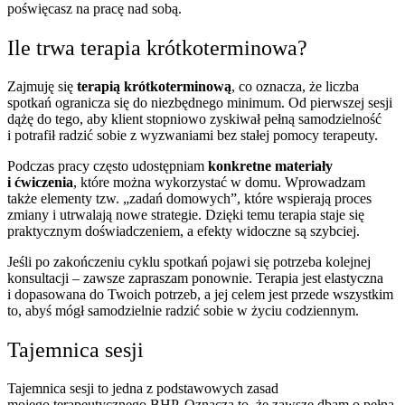
poświęcasz na pracę nad sobą.
Ile trwa terapia krótkoterminowa?
Zajmuję się
terapią krótkoterminową
, co oznacza, że liczba
spotkań ogranicza się do niezbędnego minimum. Od pierwszej sesji
dążę do tego, aby klient stopniowo zyskiwał pełną samodzielność
i potrafił radzić sobie z wyzwaniami bez stałej pomocy terapeuty.
Podczas pracy często udostępniam
konkretne materiały
i ćwiczenia
, które można wykorzystać w domu. Wprowadzam
także elementy tzw. „zadań domowych”, które wspierają proces
zmiany i utrwalają nowe strategie. Dzięki temu terapia staje się
praktycznym doświadczeniem, a efekty widoczne są szybciej.
Jeśli po zakończeniu cyklu spotkań pojawi się potrzeba kolejnej
konsultacji – zawsze zapraszam ponownie. Terapia jest elastyczna
i dopasowana do Twoich potrzeb, a jej celem jest przede wszystkim
to, abyś mógł samodzielnie radzić sobie w życiu codziennym.
Tajemnica sesji
Tajemnica sesji to jedna z podstawowych zasad
mojego terapeutycznego BHP. Oznacza to, że zawsze dbam o pełną