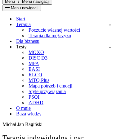
Menu
Menu nawigacji
Menu nawigacji
Start
Terapia
Poczucie własnej wartości
Terapia dla mężczyzn
Dla biznesu
Testy
MOXO
DISC D3
MPA
EASI
RLCQ
MTQ Plus
Mapa potrzeb i emocji
Style przywiązania
PSQI
ADHD
O mnie
Baza wiedzy
Michał Jan Bagiński
Terapia indywidualna i par